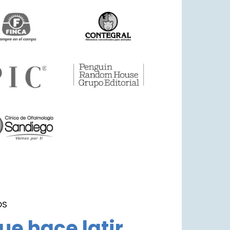
OS
ue hace latir