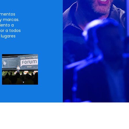
omentos
 y marcas.
iento a
lor a todos
 lugares