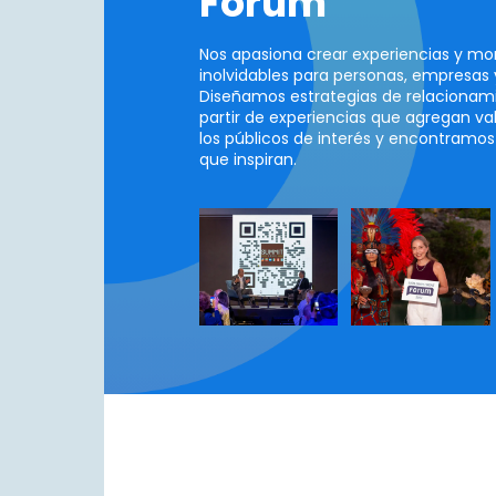
Forum
Nos apasiona crear experiencias y m
inolvidables para personas, empresas
Diseñamos estrategias de relacionam
partir de experiencias que agregan va
los públicos de interés y encontramos
que inspiran.