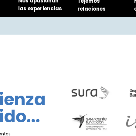
Nos apasionan
Tejemos
las experiencias
relaciones
ienza
ido...
entos