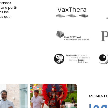
marcas.
o a partir
os los
es que
MOMENT
Lo q