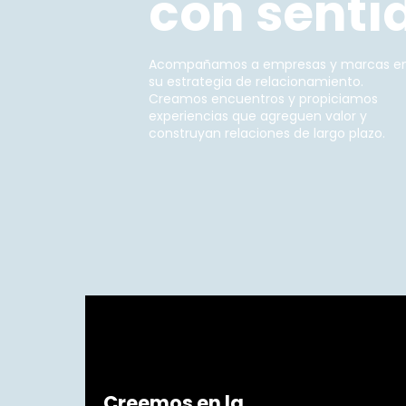
con senti
Acompañamos a empresas y marcas e
su estrategia de relacionamiento.
Creamos encuentros y propiciamos
experiencias que agreguen valor y
construyan relaciones de largo plazo.
Creemos en la